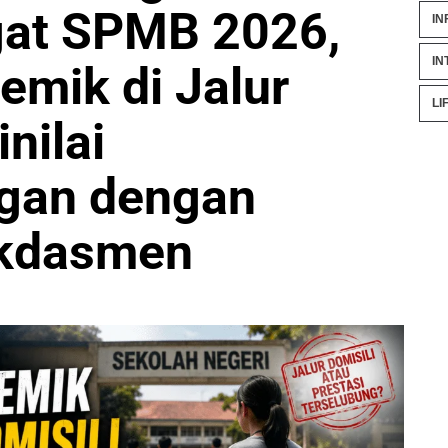
gat SPMB 2026,
IN
IN
emik di Jalur
LI
inilai
ngan dengan
kdasmen