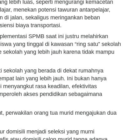
yang lebih luas, seperti mengurangi kemacetan
pelajar, menekan potensi tawuran antarpelajar,
n di jalan, sekaligus meringankan beban
iensi biaya transportasi.
lementasi SPMB saat ini justru melahirkan
iswa yang tinggal di kawasan “ring satu” sekolah
e sekolah yang lebih jauh karena tidak mampu
i sekolah yang berada di dekat rumahnya
tempat lain yang lebih jauh. Ini bukan hanya
pi menyangkut rasa keadilan, efektivitas
emperoleh akses pendidikan sebagaimana
but, perwakilan orang tua murid mengajukan dua
.
r domisili menjadi seleksi yang murni
afis atau domisili calon murid tanpa adanya