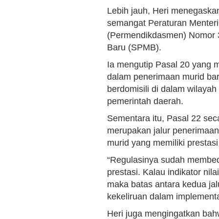
Lebih jauh, Heri menegaska
semangat Peraturan Menter
(Permendikdasmen) Nomor 3
Baru (SPMB).
Ia mengutip Pasal 20 yang m
dalam penerimaan murid bar
berdomisili di dalam wilaya
pemerintah daerah.
Sementara itu, Pasal 22 sec
merupakan jalur penerimaan
murid yang memiliki prestas
“Regulasinya sudah membedak
prestasi. Kalau indikator nil
maka batas antara kedua jalu
kekeliruan dalam implementa
Heri juga mengingatkan ba