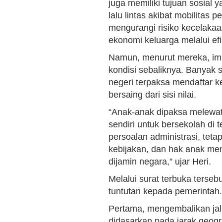
juga memiliki tujuan sosial 
lalu lintas akibat mobilitas 
mengurangi risiko kecelakaa
ekonomi keluarga melalui efis
Namun, menurut mereka, imp
kondisi sebaliknya. Banyak s
negeri terpaksa mendaftar k
bersaing dari sisi nilai.
“Anak-anak dipaksa melewat
sendiri untuk bersekolah di 
persoalan administrasi, teta
kebijakan, dan hak anak m
dijamin negara,” ujar Heri.
Melalui surat terbuka terse
tuntutan kepada pemerintah
Pertama, mengembalikan jalu
didasarkan pada jarak geogr