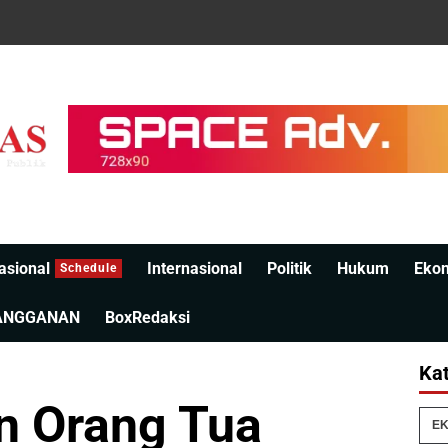
asional
Internasional
Politik
Hukum
Eko
Schedule
ANGGANAN
BoxRedaksi
Kat
n Orang Tua
EK