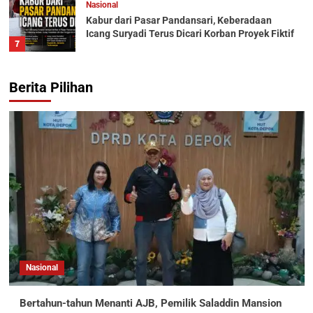
Nasional
Kabur dari Pasar Pandansari, Keberadaan
Icang Suryadi Terus Dicari Korban Proyek Fiktif
7
Berita Pilihan
Nasional
Bertahun-tahun Menanti AJB, Pemilik Saladdin Mansion