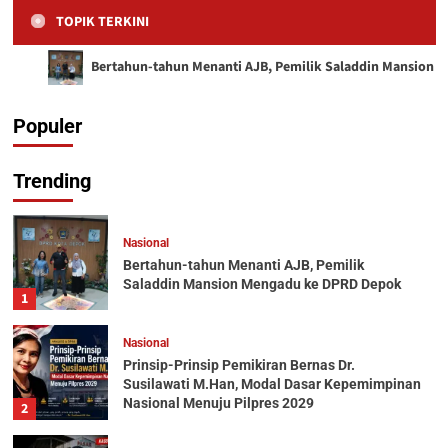
TOPIK TERKINI
Mansion Mengadu
Nasional Menuju
Diduga Ikut
pada Pengabdian,
Generasi
Bertahun-tahun Menanti AJB, Pemilik Saladdin Mansion
ke DPRD Depok
Pilpres 2029
Menghilang
Bukan Kekuasaan
Berprestasi
Populer
Media Otoritas
Media Otoritas
Media Otoritas
Media Otoritas
Media Otoritas
0
0
0
0
0
5 Agustus 2026
5 Agustus 2026
5 Agustus 2026
3 Agustus 2026
3 Agustus 2026
Trending
Nasional
Bertahun-tahun Menanti AJB, Pemilik
Saladdin Mansion Mengadu ke DPRD Depok
1
Nasional
Prinsip-Prinsip Pemikiran Bernas Dr.
Susilawati M.Han, Modal Dasar Kepemimpinan
Nasional Menuju Pilpres 2029
2