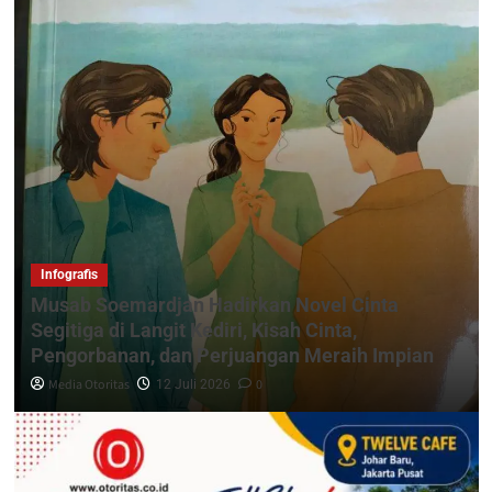
Infografis
Musab Soemardjan Hadirkan Novel Cinta
Segitiga di Langit Kediri, Kisah Cinta,
Pengorbanan, dan Perjuangan Meraih Impian
Media Otoritas
0
12 Juli 2026