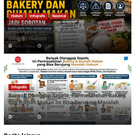
Hukum
Infografis
Nasional
Permasalahan Hukum Bakery dan Rumah
Makan Jadi Sorotan, Pelaku Usaha Perlu
Edukasi Hukum
Media Otoritas
0
12 Mei 2026
Infografis
Banyak Dianggap Sepele, Permasalahan Bakery
dan Rumah Makan Ini Bisa Berujung Masalah
Hukum
Media Otoritas
0
8 Mei 2026