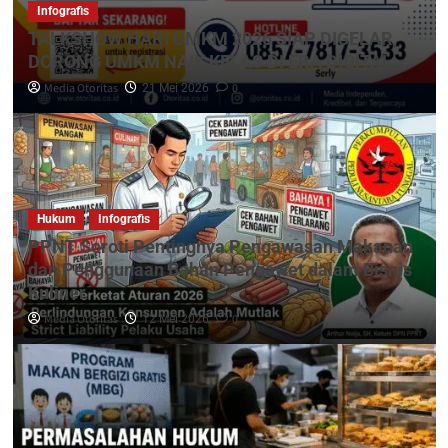
Infografis
TALKSHOW HARI UMKM 2026 SIAP DIGELAR,
DORONG UMKM NAIK KELAS DI ERA DIGITAL
Media Otoritas
0
21 Mei 2026
Hukum
Infografis
PPNT Soroti Pentingnya Pengawasan Makanan
dan Penggunaan Bahan Pengawet dalam Bisnis
Kuliner
Media Otoritas
0
12 Mei 2026