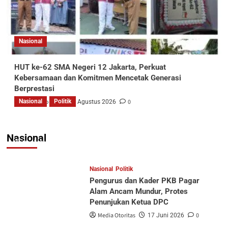
Nasional
HUT ke-62 SMA Negeri 12 Jakarta, Perkuat
Kebersamaan dan Komitmen Mencetak Generasi
Berprestasi
Nasional
Media Otoritas
Politik
0
3 Agustus 2026
Pergantian Kepemimpinan DPC PKB
Lubuklinggau Picu Dinamika Internal Kader
Nasional
Media Otoritas
0
17 Juni 2026
Nasional
Politik
Pengurus dan Kader PKB Pagar
Alam Ancam Mundur, Protes
Penunjukan Ketua DPC
Media Otoritas
0
17 Juni 2026