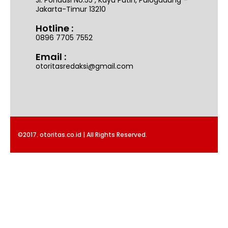
Jl. Pondasi No.55 , Kayu Putih, Pulogadung –
Jakarta-Timur 13210
Hotline :
0896 7705 7552
Email :
otoritasredaksi@gmail.com
©2017. otoritas.co.id | All Rights Reserved.