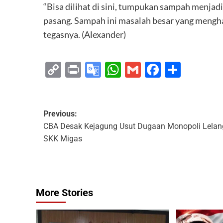
“Bisa dilihat di sini, tumpukan sampah menjadi 
pasang. Sampah ini masalah besar yang mengham
tegasnya. (Alexander)
Copy
Print
Google
WhatsApp
Gmail
Faceboo
Share
Link
Translate
Previous:
CBA Desak Kejagung Usut Dugaan Monopoli Lelan
SKK Migas
More Stories