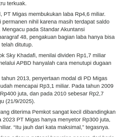
ru terkuak.
d, PT Migas membukukan laba Rp4,6 miliar.
 permanen nihil karena masih terdapat saldo
r. Mengacu pada Standar Akuntansi
aragraf 48, pengakuan bagian laba hanya bisa
 telah ditutup.
k Sky Khadafi, menilai dividen Rp1,7 miliar
 melalui APBD hanyalah cara menutupi dugaan
K tahun 2013, penyertaan modal di PD Migas
sudah mencapai Rp3,1 miliar. Pada tahun 2009
Rp400 juta, dan pada 2010 sebesar Rp2,7
gu (21/9/2025).
ang diterima Pemkot sangat kecil dibandingkan
da 2023 PT Migas hanya menyetor Rp300 juta,
liar. “Itu jauh dari kata maksimal,” tegasnya.