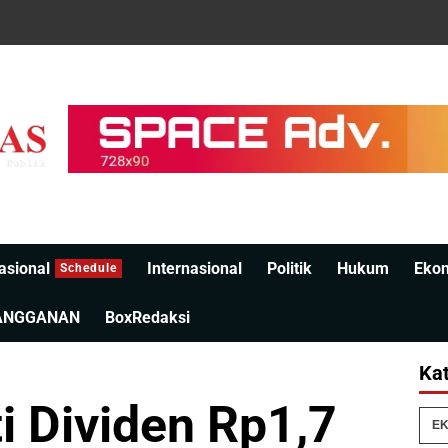
asional
Internasional
Politik
Hukum
Eko
Schedule
ANGGANAN
BoxRedaksi
Kat
i Dividen Rp1,7
EK