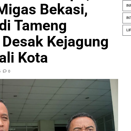
 Migas Bekasi,
IN
IN
adi Tameng
LI
 Desak Kejagung
ali Kota
5
0