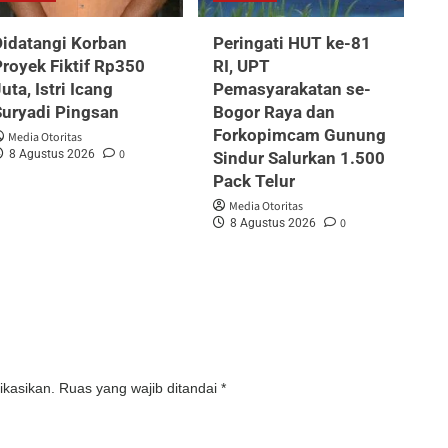
Didatangi Korban
Peringati HUT ke-81
royek Fiktif Rp350
RI, UPT
uta, Istri Icang
Pemasyarakatan se-
Suryadi Pingsan
Bogor Raya dan
Forkopimcam Gunung
Media Otoritas
0
8 Agustus 2026
Sindur Salurkan 1.500
Pack Telur
Media Otoritas
0
8 Agustus 2026
ikasikan.
Ruas yang wajib ditandai
*