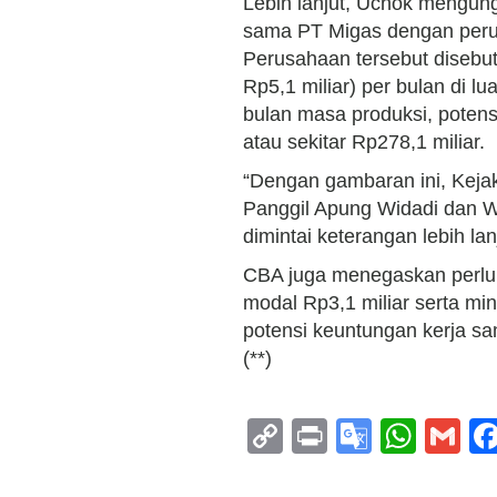
Lebih lanjut, Uchok mengung
sama PT Migas dengan perus
Perusahaan tersebut disebu
Rp5,1 miliar) per bulan di l
bulan masa produksi, potens
atau sekitar Rp278,1 miliar.
“Dengan gambaran ini, Keja
Panggil Apung Widadi dan Wa
dimintai keterangan lebih la
CBA juga menegaskan perlu
modal Rp3,1 miliar serta m
potensi keuntungan kerja sa
(**)
Copy
Print
Google
Wha
G
Link
Transla