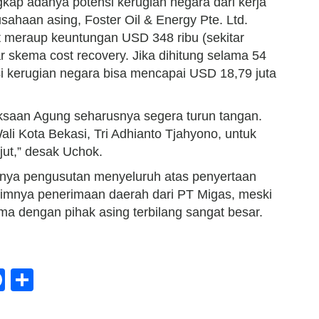
kap adanya potensi kerugian negara dari kerja
ahaan asing, Foster Oil & Energy Pte. Ltd.
t meraup keuntungan USD 348 ribu (sekitar
uar skema cost recovery. Jika dihitung selama 54
i kerugian negara bisa mencapai USD 18,79 juta
ksaan Agung seharusnya segera turun tangan.
li Kota Bekasi, Tri Adhianto Tjahyono, untuk
njut,” desak Uchok.
nya pengusutan menyeluruh atas penyertaan
inimnya penerimaan daerah dari PT Migas, meski
ma dengan pihak asing terbilang sangat besar.
tsApp
mail
Facebook
Share
te