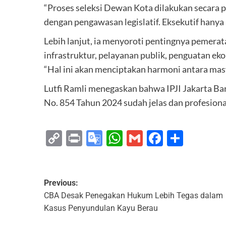
“Proses seleksi Dewan Kota dilakukan secara pr
dengan pengawasan legislatif. Eksekutif hanya b
Lebih lanjut, ia menyoroti pentingnya peme
infrastruktur, pelayanan publik, penguatan e
“Hal ini akan menciptakan harmoni antara ma
Lutfi Ramli menegaskan bahwa IPJI Jakarta B
No. 854 Tahun 2024 sudah jelas dan profesional,
Copy
Print
Google
WhatsApp
Gmail
Faceboo
Share
Link
Translate
Previous:
CBA Desak Penegakan Hukum Lebih Tegas dalam
Kasus Penyundulan Kayu Berau