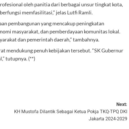
ofesional oleh panitia dari berbagai unsur tingkat kota,
erfungsi memfasilitasi,” jelas Lutfi Ramli.
rataan pembangunan yang mencakup peningkatan
konomi masyarakat, dan pemberdayaan komunitas lokal.
syarakat dan pemerintah daerah,” tambahnya.
arat mendukung penuh kebijakan tersebut. “SK Gubernur
” tutupnya. (**)
k
Next:
KH Mustofa Dilantik Sebagai Ketua Pokja TKQ-TPQ DKI
Jakarta 2024-2029