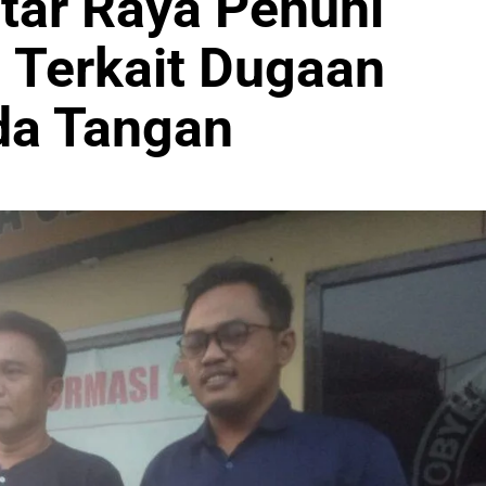
itar Raya Penuhi
i Terkait Dugaan
da Tangan