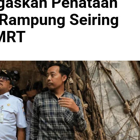
gaskan Penataan
 Rampung Seiring
MRT