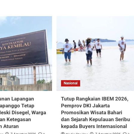
Nasional
nan Lapangan
Tutup Rangkaian IBEM 2026,
Papanggo Tetap
Pemprov DKI Jakarta
Meski Disegel, Warga
Promosikan Wisata Bahari
an Ketegasan
dan Sejarah Kepulauan Seribu
n Aturan
kepada Buyers Internasional