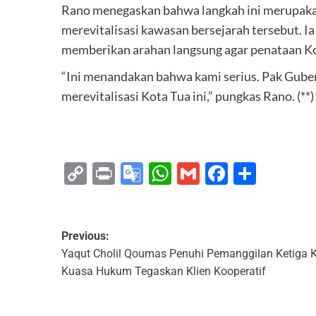
Rano menegaskan bahwa langkah ini merupaka
merevitalisasi kawasan bersejarah tersebut. 
memberikan arahan langsung agar penataan Kot
“Ini menandakan bahwa kami serius. Pak Gube
merevitalisasi Kota Tua ini,” pungkas Rano. (**)
Copy
Print
Google
WhatsApp
Gmail
Faceboo
Share
Link
Translate
Previous:
Yaqut Cholil Qoumas Penuhi Pemanggilan Ketiga 
Kuasa Hukum Tegaskan Klien Kooperatif