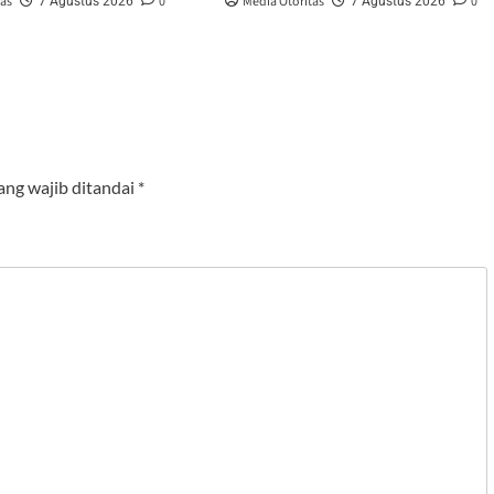
tas
0
Media Otoritas
0
7 Agustus 2026
7 Agustus 2026
ang wajib ditandai
*