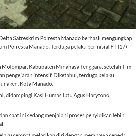
Delta Satreskrim Polresta Manado berhasil mengungkap
um Polresta Manado. Terduga pelaku berinisial FT (17)
a Molompar, Kabupaten Minahasa Tenggara, setelah Tim
pengejaran intensif. Diketahui, terduga pelaku
 Bunaken, Kota Manado.
l, didampingi Kasi Humas Iptu Agus Harytono,
an saat ini sedang menjalani proses penyidikan lebih
l.
pelaku sempat melarikan diri dengan membawa sepeda