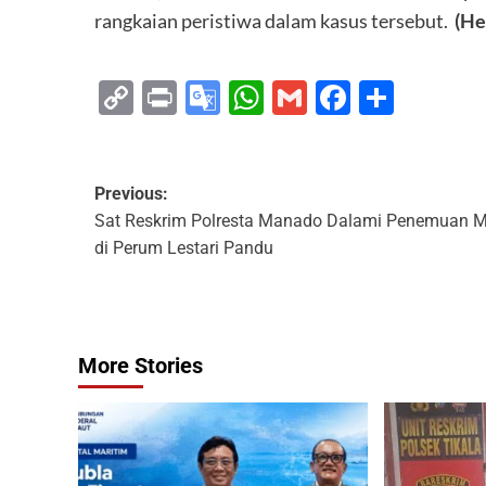
rangkaian peristiwa dalam kasus tersebut.
(He
Copy
Print
Google
WhatsApp
Gmail
Faceboo
Share
Link
Translate
Previous:
Sat Reskrim Polresta Manado Dalami Penemuan 
di Perum Lestari Pandu
More Stories