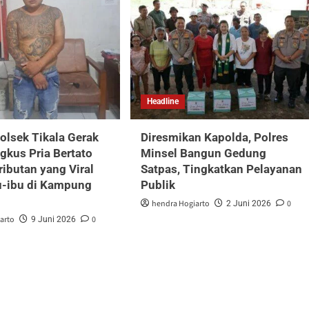
Headline
lsek Tikala Gerak
Diresmikan Kapolda, Polres
ngkus Pria Bertato
Minsel Bangun Gedung
ributan yang Viral
Satpas, Tingkatkan Pelayanan
u-ibu di Kampung
Publik
hendra Hogiarto
0
2 Juni 2026
arto
0
9 Juni 2026