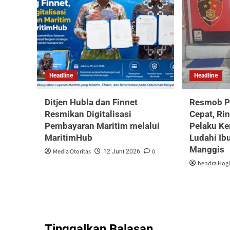
Headline
Headline
Ditjen Hubla dan Finnet
Resmob Po
Resmikan Digitalisasi
Cepat, Ri
Pembayaran Maritim melalui
Pelaku Ke
MaritimHub
Ludahi Ib
Manggis
Media Otoritas
0
12 Juni 2026
hendra Hogi
Tinggalkan Balasan