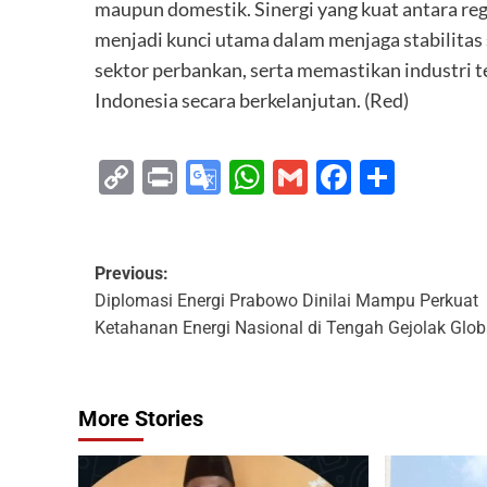
maupun domestik. Sinergi yang kuat antara reg
menjadi kunci utama dalam menjaga stabilitas
sektor perbankan, serta memastikan industr
Indonesia secara berkelanjutan. (Red)
Copy
Print
Google
WhatsApp
Gmail
Faceboo
Share
Link
Translate
Previous:
Diplomasi Energi Prabowo Dinilai Mampu Perkuat
Ketahanan Energi Nasional di Tengah Gejolak Glob
More Stories