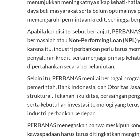
menunjukkan meningkatnya sikap kehati-hati
daya beli masyarakat serta belum optimalnya p
memengaruhi permintaan kredit, sehingga ber
Apabila kondisi tersebut berlanjut, PERBANA
bermasalah atau
Non-Performing Loan (NPL)
y
karena itu, industri perbankan perlu terus m
penyaluran kredit, serta menjaga prinsip kehat
dipertahankan secara berkelanjutan.
Selain itu, PERBANAS menilai berbagai progr
pemerintah, Bank Indonesia, dan Otoritas Ja
struktural. Tekanan likuiditas, persaingan pe
serta kebutuhan investasi teknologi yang teru
industri perbankan ke depan.
PERBANAS menegaskan bahwa meskipun kondisi p
kewaspadaan harus terus ditingkatkan menginga