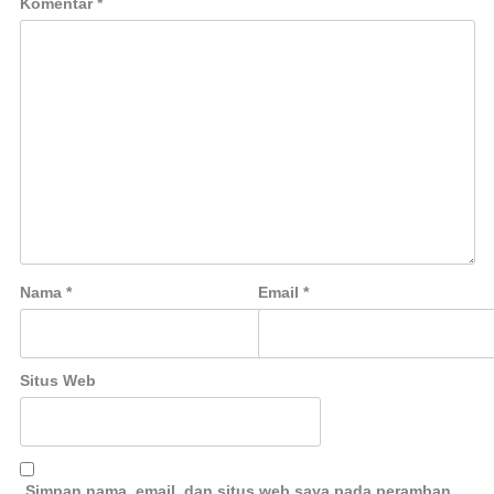
Komentar
*
Nama
*
Email
*
Situs Web
Simpan nama, email, dan situs web saya pada peramban