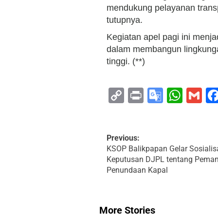
mendukung pelayanan transpor
tutupnya.
Kegiatan apel pagi ini menj
dalam membangun lingkungan k
tinggi. (**)
Copy
Print
Google
Wha
G
Link
Transla
Previous:
KSOP Balikpapan Gelar Sosialis
Keputusan DJPL tentang Pema
Penundaan Kapal
More Stories