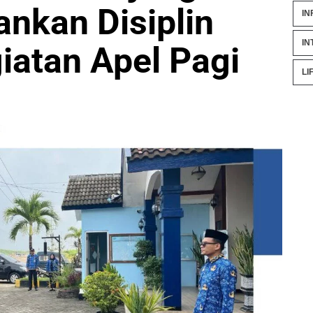
ankan Disiplin
IN
IN
iatan Apel Pagi
LI