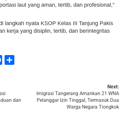
tasi laut yang aman, tertib, dan profesional,”
adi langkah nyata KSOP Kelas III Tanjung Pakis
erja yang disiplin, tertib, dan berintegritas
tsApp
mail
Facebook
Share
te
Next:
asi
Imigrasi Tangerang Amankan 21 WNA
nduan dan
Pelanggar Izin Tinggal, Termasuk Dua
Warga Negara Tiongkok