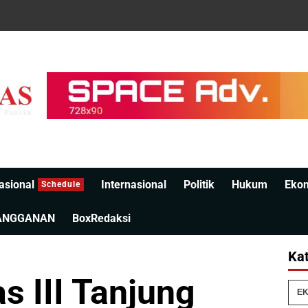
asional
Internasional
Politik
Hukum
Eko
Schedule
ANGGANAN
BoxRedaksi
Kat
s III Tanjung
EK