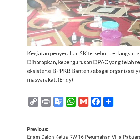
Kegiatan penyerahan SK tersebut berlangsung d
Diharapkan, kepengurusan DPAC yang telah 
eksistensi BPPKB Banten sebagai organisasi yan
masyarakat. (Endy)
Copy
Print
Google
WhatsApp
Gmail
Faceboo
Share
Link
Translate
Previous:
Enam Calon Ketua RW 16 Perumahan Villa Pabuar