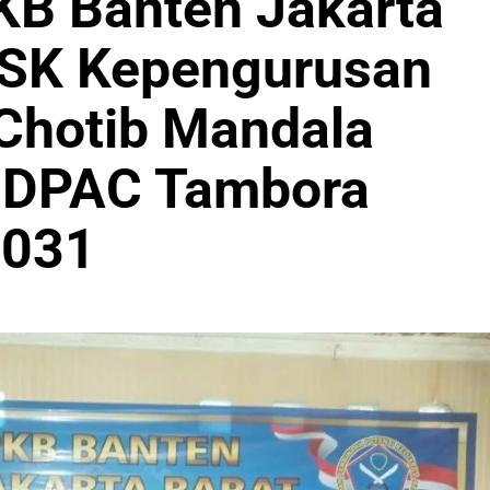
B Banten Jakarta
 SK Kepengurusan
Chotib Mandala
n DPAC Tambora
2031