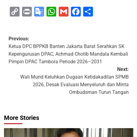
Copy
Print
Google
WhatsApp
Gmail
Facebook
Share
Link
Translate
Previous:
Ketua DPC BPPKB Banten Jakarta Barat Serahkan SK
Kepengurusan DPAC, Achmad Chotib Mandala Kembali
Pimpin DPAC Tambora Periode 2026–2031
Next:
Wali Murid Keluhkan Dugaan Ketidakadilan SPMB
2026, Desak Evaluasi Menyeluruh dan Minta
Ombudsman Turun Tangan
More Stories