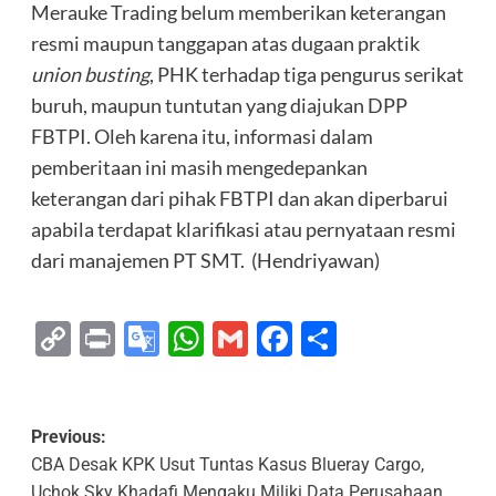
Merauke Trading belum memberikan keterangan
resmi maupun tanggapan atas dugaan praktik
union busting
, PHK terhadap tiga pengurus serikat
buruh, maupun tuntutan yang diajukan DPP
FBTPI. Oleh karena itu, informasi dalam
pemberitaan ini masih mengedepankan
keterangan dari pihak FBTPI dan akan diperbarui
apabila terdapat klarifikasi atau pernyataan resmi
dari manajemen PT SMT. (Hendriyawan)
Copy
Print
Google
WhatsApp
Gmail
Facebook
Share
Link
Translate
Previous:
CBA Desak KPK Usut Tuntas Kasus Blueray Cargo,
Uchok Sky Khadafi Mengaku Miliki Data Perusahaan