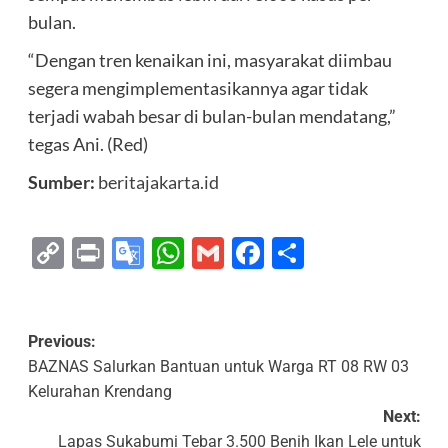
bulan.
“Dengan tren kenaikan ini, masyarakat diimbau
segera mengimplementasikannya agar tidak
terjadi wabah besar di bulan-bulan mendatang,”
tegas Ani. (Red)
Sumber:
beritajakarta.id
Copy
Print
Google
WhatsApp
Gmail
Facebook
Share
Link
Translate
Previous:
BAZNAS Salurkan Bantuan untuk Warga RT 08 RW 03
Kelurahan Krendang
Next:
Lapas Sukabumi Tebar 3.500 Benih Ikan Lele untuk