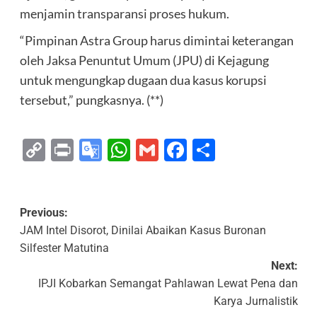
menjamin transparansi proses hukum.
“Pimpinan Astra Group harus dimintai keterangan
oleh Jaksa Penuntut Umum (JPU) di Kejagung
untuk mengungkap dugaan dua kasus korupsi
tersebut,” pungkasnya. (**)
Copy
Print
Google
WhatsApp
Gmail
Facebook
Share
Link
Translate
Previous:
JAM Intel Disorot, Dinilai Abaikan Kasus Buronan
Silfester Matutina
Next:
IPJI Kobarkan Semangat Pahlawan Lewat Pena dan
Karya Jurnalistik