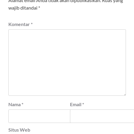
Alamat email Anda tidak akan dipublikasikan.
Ruas yang
wajib ditandai
*
Komentar
*
Nama
*
Email
*
Situs Web