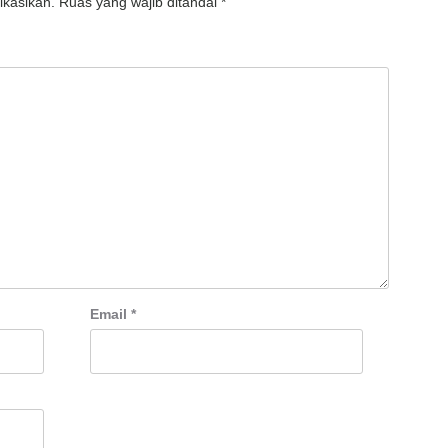
ikasikan.
Ruas yang wajib ditandai
*
Email
*