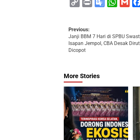
Copy
Print
Google
Wha
G
Link
Transla
Previous:
Janji BBM 7 Hari di SPBU Swas
Isapan Jempol, CBA Desak Dirut
Dicopot
More Stories