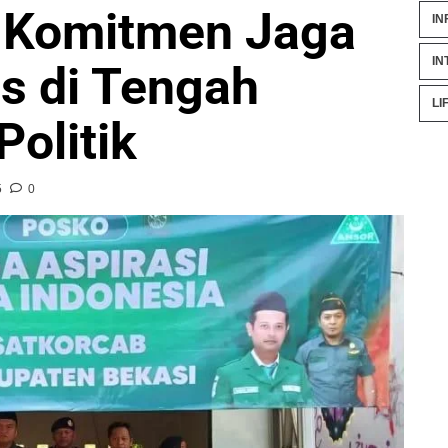
 Komitmen Jaga
IN
IN
s di Tengah
LI
olitik
5
0