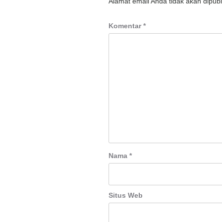
Alamat email Anda tidak akan dipubl
Komentar
*
Nama
*
Situs Web