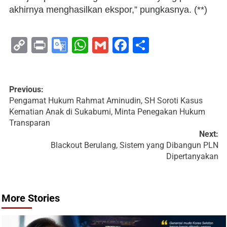
akhirnya menghasilkan ekspor,” pungkasnya. (**)
Copy
Print
Google
WhatsApp
Gmail
Facebook
Share
Link
Translate
Previous:
Pengamat Hukum Rahmat Aminudin, SH Soroti Kasus
Kematian Anak di Sukabumi, Minta Penegakan Hukum
Transparan
Next:
Blackout Berulang, Sistem yang Dibangun PLN
Dipertanyakan
More Stories