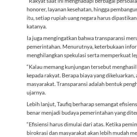
“Rakyat saat ini menghadapi berbagai persoala
honorer, layanan kesehatan, hingga pembangun
itu, setiap rupiah uang negara harus dipastik
katanya.
Ia juga mengingatkan bahwa transparansi mer
pemerintahan. Menurutnya, keterbukaan informa
menghilangkan spekulasi serta memperkuat leg
“Kalau memang kunjungan tersebut menghasilk
kepada rakyat. Berapa biaya yang dikeluarkan
masyarakat. Transparansi adalah bentuk pengh
ujarnya.
Lebih lanjut, Taufiq berharap semangat efisiens
benar menjadi budaya pemerintahan yang dite
“Efisiensi harus dimulai dari atas. Ketika pe
birokrasi dan masyarakat akan lebih mudah me