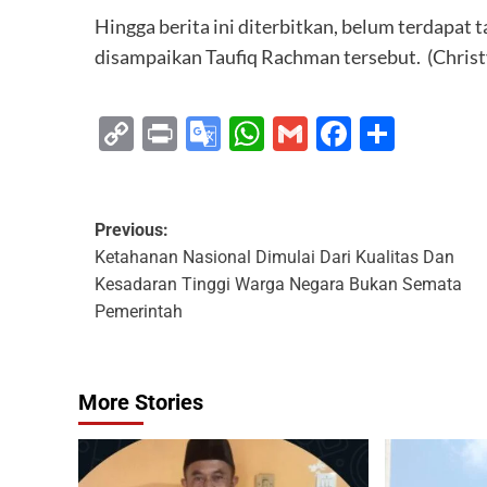
Hingga berita ini diterbitkan, belum terdapat 
disampaikan Taufiq Rachman tersebut. (Christ
Copy
Print
Google
WhatsApp
Gmail
Faceboo
Share
Link
Translate
Previous:
Ketahanan Nasional Dimulai Dari Kualitas Dan
Kesadaran Tinggi Warga Negara Bukan Semata
Pemerintah
More Stories