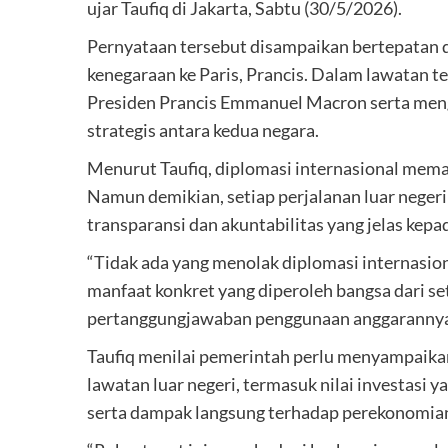
ujar Taufiq di Jakarta, Sabtu (30/5/2026).
Pernyataan tersebut disampaikan bertepatan 
kenegaraan ke Paris, Prancis. Dalam lawatan t
Presiden Prancis Emmanuel Macron serta meng
strategis antara kedua negara.
Menurut Taufiq, diplomasi internasional mema
Namun demikian, setiap perjalanan luar neger
transparansi dan akuntabilitas yang jelas kepad
“Tidak ada yang menolak diplomasi internasio
manfaat konkret yang diperoleh bangsa dari s
pertanggungjawaban penggunaan anggarannya 
Taufiq menilai pemerintah perlu menyampaikan 
lawatan luar negeri, termasuk nilai investasi y
serta dampak langsung terhadap perekonomian