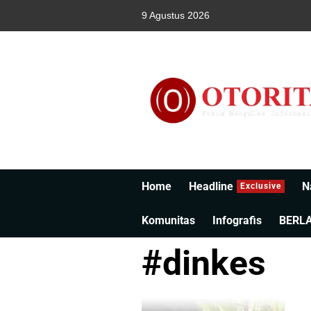
9 Agustus 2026
Home
Headline
N
Exclusive
Komunitas
Infografis
BERL
#dinkes