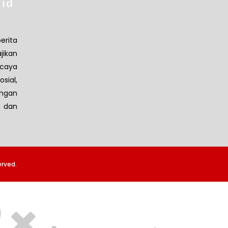
erita
jikan
caya
sial,
ngan
 dan
erved.