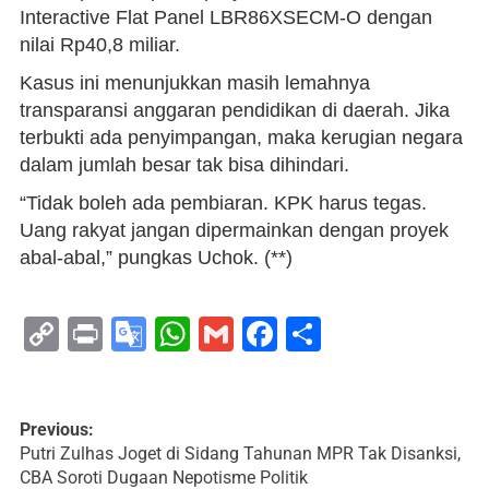
Interactive Flat Panel LBR86XSECM-O dengan
nilai Rp40,8 miliar.
Kasus ini menunjukkan masih lemahnya
transparansi anggaran pendidikan di daerah. Jika
terbukti ada penyimpangan, maka kerugian negara
dalam jumlah besar tak bisa dihindari.
“Tidak boleh ada pembiaran. KPK harus tegas.
Uang rakyat jangan dipermainkan dengan proyek
abal-abal,” pungkas Uchok. (**)
Copy
Print
Google
WhatsApp
Gmail
Facebook
Share
Link
Translate
Previous:
Putri Zulhas Joget di Sidang Tahunan MPR Tak Disanksi,
CBA Soroti Dugaan Nepotisme Politik