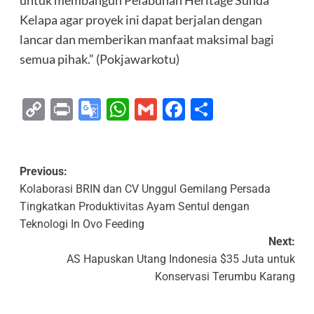
untuk membangun Pelabuhan Heritage Sunda
Kelapa agar proyek ini dapat berjalan dengan
lancar dan memberikan manfaat maksimal bagi
semua pihak.” (Pokjawarkotu)
Copy
Print
Google
WhatsApp
Gmail
Facebook
Share
Link
Translate
Previous:
Kolaborasi BRIN dan CV Unggul Gemilang Persada
Tingkatkan Produktivitas Ayam Sentul dengan
Teknologi In Ovo Feeding
Next:
AS Hapuskan Utang Indonesia $35 Juta untuk
Konservasi Terumbu Karang