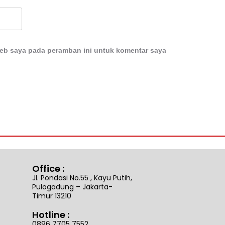
web saya pada peramban ini untuk komentar saya
Office :
Jl. Pondasi No.55 , Kayu Putih,
Pulogadung – Jakarta-
Timur 13210
Hotline :
0896 7705 7552