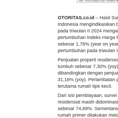
OTORITAS.co.id
– Hasil Su
Indonesia mengindikasikan b
pada triwulan II 2024 mengal
pertumbuhan Indeks Harga Pr
sebesar 1,76% (year on year
pertumbuhan pada triwulan 
Penjualan properti residensi
tumbuh sebesar 7,30% (yoy) 
dibandingkan dengan penjua
31,16% (yoy). Perlambatan pe
terutama rumah tipe kecil.
Dari sisi pembiayaan, surv
residensial masih didomina
sebesar 74,69%. Sementara i
rumah primer dilakukan mel