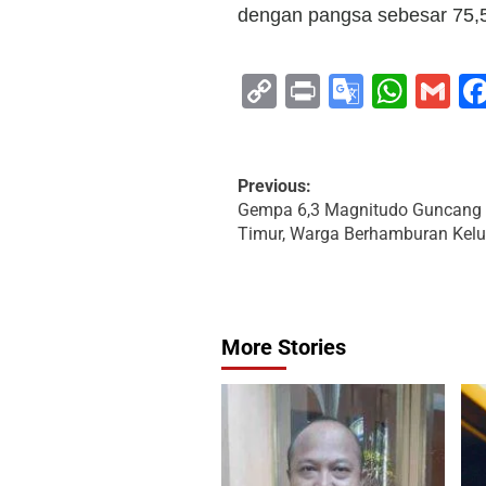
dengan pangsa sebesar 75,5
Copy
Print
Google
Wha
G
Link
Transla
Previous:
Gempa 6,3 Magnitudo Guncang
Timur, Warga Berhamburan Kel
More Stories