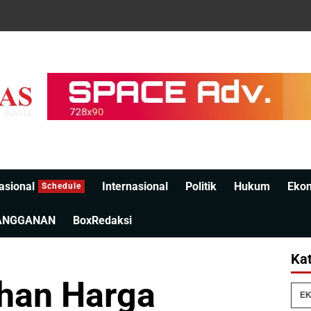
asional
Internasional
Politik
Hukum
Eko
Schedule
ANGGANAN
BoxRedaksi
Kat
han Harga
EK