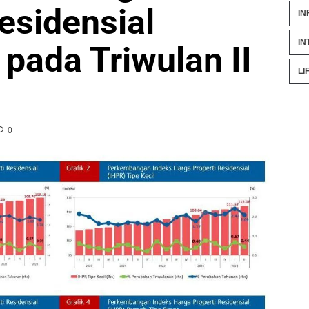
esidensial
IN
IN
pada Triwulan II
LI
0