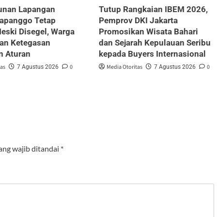
nan Lapangan
Tutup Rangkaian IBEM 2026,
Papanggo Tetap
Pemprov DKI Jakarta
Meski Disegel, Warga
Promosikan Wisata Bahari
an Ketegasan
dan Sejarah Kepulauan Seribu
n Aturan
kepada Buyers Internasional
tas
0
Media Otoritas
0
7 Agustus 2026
7 Agustus 2026
ang wajib ditandai
*