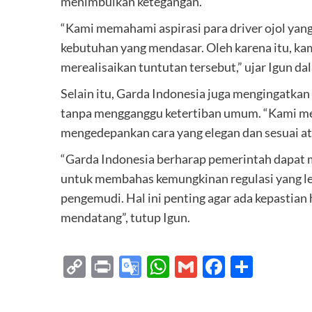
menimbulkan ketegangan.
“Kami memahami aspirasi para driver ojol yang
kebutuhan yang mendasar. Oleh karena itu, ka
merealisaikan tuntutan tersebut,” ujar Igun d
Selain itu, Garda Indonesia juga mengingatkan 
tanpa mengganggu ketertiban umum. “Kami me
mengedepankan cara yang elegan dan sesuai a
“Garda Indonesia berharap pemerintah dapat me
untuk membahas kemungkinan regulasi yang le
pengemudi. Hal ini penting agar ada kepastian 
mendatang”, tutup Igun.
Copy
Print
Google
WhatsApp
Gmail
Faceboo
Share
Link
Translate