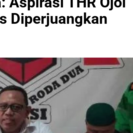
: Aspirasi THR Ojol
us Diperjuangkan