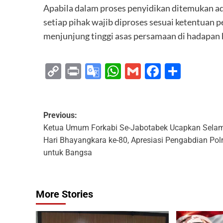
Apabila dalam proses penyidikan ditemukan ad
setiap pihak wajib diproses sesuai ketentuan
menjunjung tinggi asas persamaan di hadapan
Copy
Print
Google
WhatsApp
Gmail
Faceboo
Share
Link
Translate
Previous:
Ketua Umum Forkabi Se-Jabotabek Ucapkan Sela
Hari Bhayangkara ke-80, Apresiasi Pengabdian Polr
untuk Bangsa
More Stories