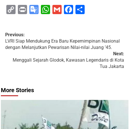
Copy
Print
Google
WhatsApp
Gmail
Facebook
Share
Link
Translate
Previous:
LVRI Siap Mendukung Era Baru Kepemimpinan Nasional
dengan Melanjutkan Pewarisan Nilai-nilai Juang ’45.
Next:
Menggali Sejarah Glodok, Kawasan Legendaris di Kota
Tua Jakarta
More Stories