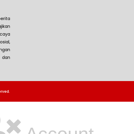
erita
jikan
caya
sial,
ngan
 dan
erved.
Account