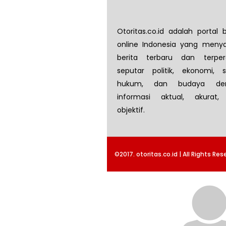
Otoritas.co.id adalah portal b
online Indonesia yang menya
berita terbaru dan terper
seputar politik, ekonomi, so
hukum, dan budaya de
informasi aktual, akurat,
objektif.
©2017. otoritas.co.id | All Rights Res